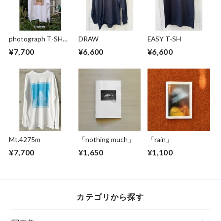
photograph T-SH
DRAW
EASY T-SH
2025 longsleeve
¥7,700
¥6,600
¥6,600
Mt.4275m
「nothing much」
「rain」
¥7,700
¥1,650
¥1,100
カテゴリから探す