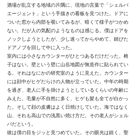
酒場が乱立する地域の片隅に、現地の言葉で「シェルパ
エージェント」という手描きの看板を見つけた。ドアに
ついた窓から内部を覗いてみるが、暗くて様子がつかめ
ない。だが人の気配のようなものは感じる。僕はドアを
ノックしようとしたが、少し迷ってからやめて、錆びた
ドアノブを回して中に入った。
室内には小さなカウンターがひとつあるだけだった。椅
子はない。壁という壁に山岳地図が無造作に貼られてい
る。それはなにかの研究室のように見えた。カウンター
には顔中がヒゲだらけの人物が立っていた。中年の時期
を過ぎ、老人に手を掛けようとしているくらいの年齢に
みえた。毛量が不自然に多く、ヒゲも髪も全てが白かっ
た。そして顔の皮膚はよく日焼けしていた。海ではなく
山、それも高山での浅黒い焼け方だ。その老人がシェル
パだという。
彼は僕の目をジッと見つめていた。その眼光は鋭く、聖