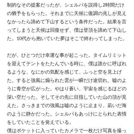
制的なその提案だったが、シェルパを説得し2時間だけ
の猶予をもらった。それまでに天候に復調の兆しが見え
なかったら諦めて下山するという条件だった。結果を言
ってしまうと天候は回復せず、僕は登頂を諦めて下山し
た。10代から抱いていた夢はそこで終わってしまった。
だが、ひとつだけ幸運な事が起こった。タイムリミット
を迎えてテントをたたんでいる時に、僕は誰かに呼ばれ
るような、なにかの気配を感じて、ふっと空を見上げ
た。すると強風に煽られた雲が一瞬だけ途切れ、嘘のよ
うに青空が広がった。やはり蒼い、宇宙を感じるほどの
深い空だった。そしてその先に目指していた山の頂が見
えた。さっきまでの強風は嘘のように止まり、凪いだ海
のように静かだった。シェルパもあっけにとられた表情
をしていたことを覚えている。
僕はポケットに入っていたカメラで一枚だけ写真を撮っ