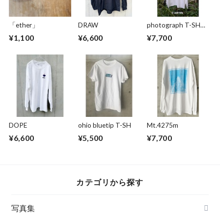
「ether」
DRAW
photograph T-SH
2025 longsleeve
¥1,100
¥6,600
¥7,700
DOPE
ohio bluetip T-SH
Mt.4275m
¥6,600
¥5,500
¥7,700
カテゴリから探す
写真集