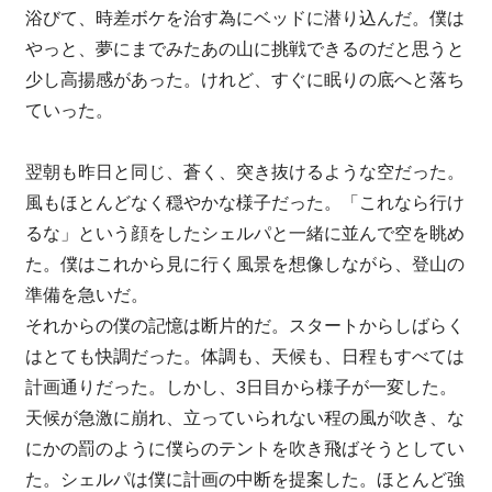
浴びて、時差ボケを治す為にベッドに潜り込んだ。僕は
やっと、夢にまでみたあの山に挑戦できるのだと思うと
少し高揚感があった。けれど、すぐに眠りの底へと落ち
ていった。
翌朝も昨日と同じ、蒼く、突き抜けるような空だった。
風もほとんどなく穏やかな様子だった。「これなら行け
るな」という顔をしたシェルパと一緒に並んで空を眺め
た。僕はこれから見に行く風景を想像しながら、登山の
準備を急いだ。
それからの僕の記憶は断片的だ。スタートからしばらく
はとても快調だった。体調も、天候も、日程もすべては
計画通りだった。しかし、3日目から様子が一変した。
天候が急激に崩れ、立っていられない程の風が吹き、な
にかの罰のように僕らのテントを吹き飛ばそうとしてい
た。シェルパは僕に計画の中断を提案した。ほとんど強