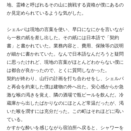
地、霊峰と呼ばれるその山に挑戦する資格が僕にあるの
か見定められているような気がした。
シェルパは現地の言葉を使い、早口になにかを言いなが
ら一枚の紙を差し出した。その紙には日本語で「契約
書」と書かれていた。業務内容と、費用、保険等の説明
が細かに書かれていた。なんで日本語なんだろうと疑問
に思ったけれど、現地の言葉がほとんどわからない僕に
は都合が良かったので、とくに質問しなかった。
契約が終わり、山行の計画を打ち合わせをし、シェルパ
と再会を約束した僕は建物の外へ出た。安心感からか急
激な喉の渇きを覚え、隣の酒場で瓶ビールを飲んだ。冷
蔵庫から出したばかりなのにほとんど常温だったが、渇
いた喉を潤すには充分だった。この町はそれほどに渇い
ている。
かすかな酔いを感じながら宿泊所へ戻ると、シャワーを